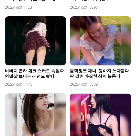
26.2.4
조회 1,123
26.2.4
조회 1,395
비비지 은하 체크 스커트 숙일 때
블랙핑크 제니, 강아지 쓰다듬다
엉밑살 보이는 레전드 뒷캠
딱 걸린 아찔한 상의 볼륨감
26.2.4
조회 1,145
26.2.4
조회 1,369