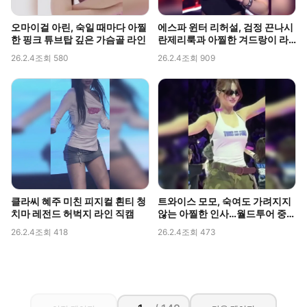
오마이걸 아린, 숙일 때마다 아찔
에스파 윈터 리허설, 검정 끈나시
한 핑크 튜브탑 깊은 가슴골 라인
란제리룩과 아찔한 겨드랑이 라
인 포착
26.2.4
조회 580
26.2.4
조회 909
클라씨 혜주 미친 피지컬 흰티 청
트와이스 모모, 숙여도 가려지지
치마 레전드 허벅지 라인 직캠
않는 아찔한 인사…월드투어 중
포착된 볼륨감
26.2.4
조회 418
26.2.4
조회 473