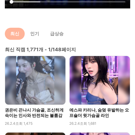
최신
인기
급상승
최신 직캠 1,771개 - 1/148페이지
권은비 끈나시 가슴골, 조신하게
에스파 카리나, 숨멎 유발하는 오
숙이는 인사와 반전되는 볼륨감
프숄더 윗가슴골 라인
26.2.4
조회 1,475
26.2.4
조회 1,681