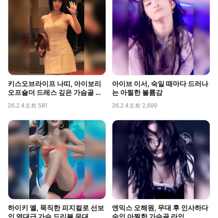
키스오브라이프 나띠, 아이보리
아이브 이서, 숙일 때마다 드러나
오프숄더 드레스 깊은 가슴골 라
는 아찔한 볼륨감
인 직캠
26.2.4
조회 581
26.2.4
조회 2,699
하이키 옐, 묵직한 피지컬로 선보
엔믹스 오해원, 무대 후 인사하다
인 역대급 가슴 드리블 무대
숙인 아찔한 가슴골 라인